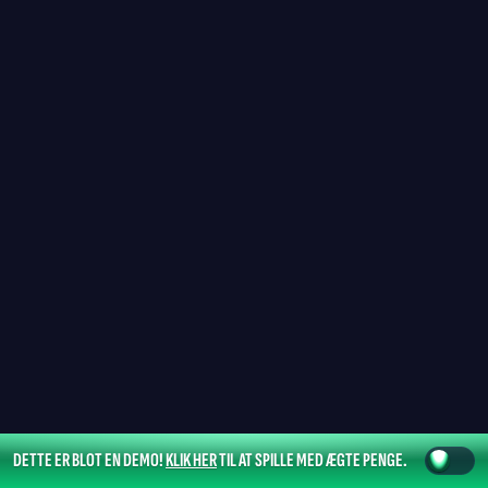
DETTE ER BLOT EN DEMO!
KLIK HER
TIL AT SPILLE MED ÆGTE PENGE.