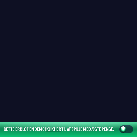
DETTE ER BLOT EN DEMO!
KLIK HER
TIL AT SPILLE MED ÆGTE PENGE.