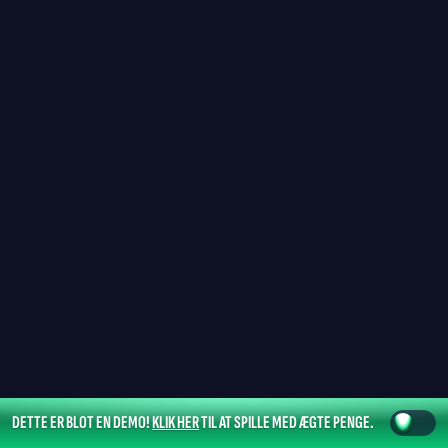
DETTE ER BLOT EN DEMO!
KLIK HER
TIL AT SPILLE MED ÆGTE PENGE.