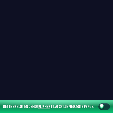
DETTE ER BLOT EN DEMO!
KLIK HER
TIL AT SPILLE MED ÆGTE PENGE.