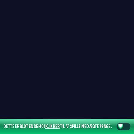
DETTE ER BLOT EN DEMO!
KLIK HER
TIL AT SPILLE MED ÆGTE PENGE.