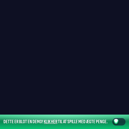
DETTE ER BLOT EN DEMO!
KLIK HER
TIL AT SPILLE MED ÆGTE PENGE.