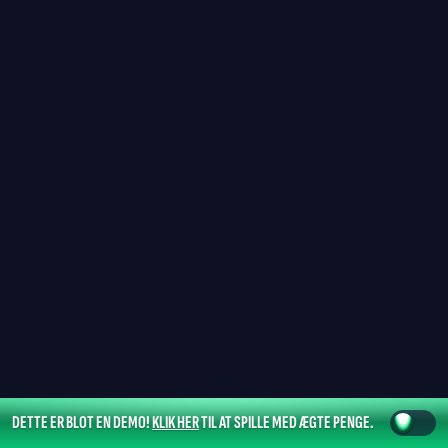
DETTE ER BLOT EN DEMO!
KLIK HER
TIL AT SPILLE MED ÆGTE PENGE.