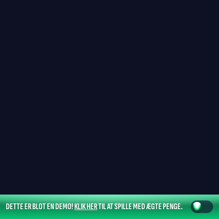
DETTE ER BLOT EN DEMO!
KLIK HER
TIL AT SPILLE MED ÆGTE PENGE.