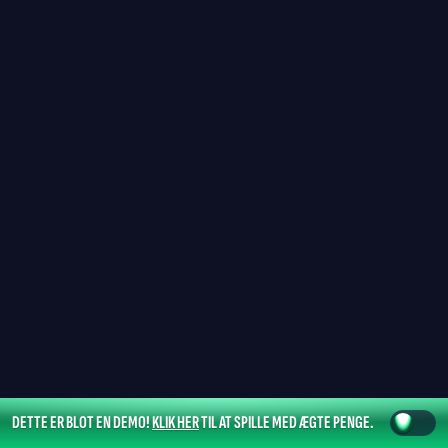
DETTE ER BLOT EN DEMO!
KLIK HER
TIL AT SPILLE MED ÆGTE PENGE.