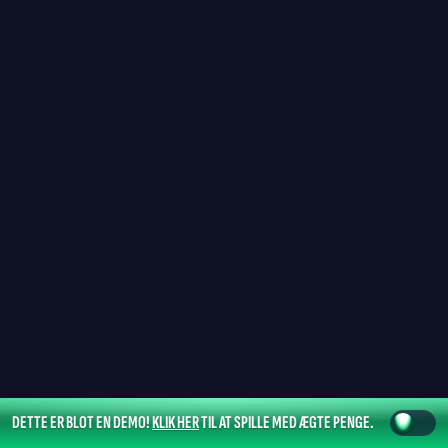
DETTE ER BLOT EN DEMO!
KLIK HER
TIL AT SPILLE MED ÆGTE PENGE.