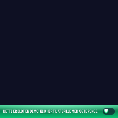
DETTE ER BLOT EN DEMO!
KLIK HER
TIL AT SPILLE MED ÆGTE PENGE.