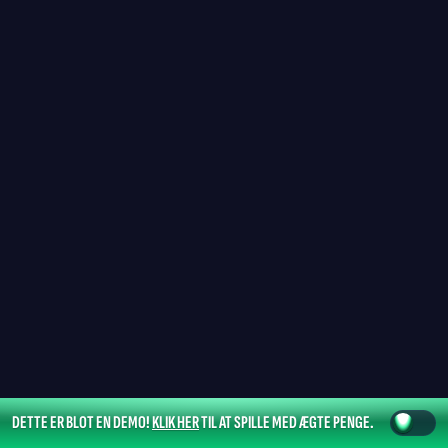
DETTE ER BLOT EN DEMO!
KLIK HER
TIL AT SPILLE MED ÆGTE PENGE.