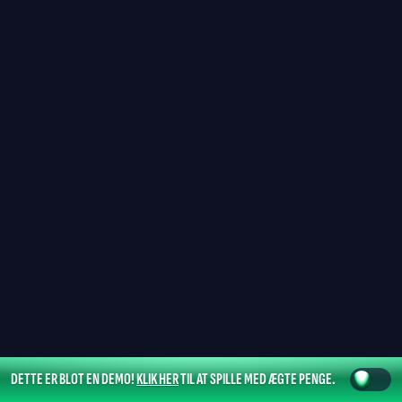
DETTE ER BLOT EN DEMO!
KLIK HER
TIL AT SPILLE MED ÆGTE PENGE.