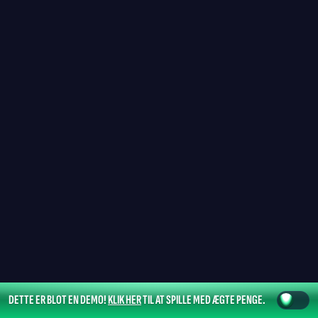
DETTE ER BLOT EN DEMO!
KLIK HER
TIL AT SPILLE MED ÆGTE PENGE.