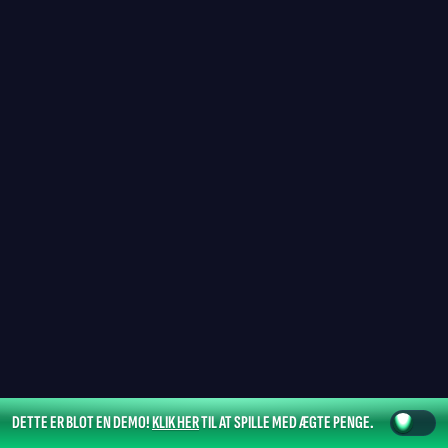
DETTE ER BLOT EN DEMO!
KLIK HER
TIL AT SPILLE MED ÆGTE PENGE.