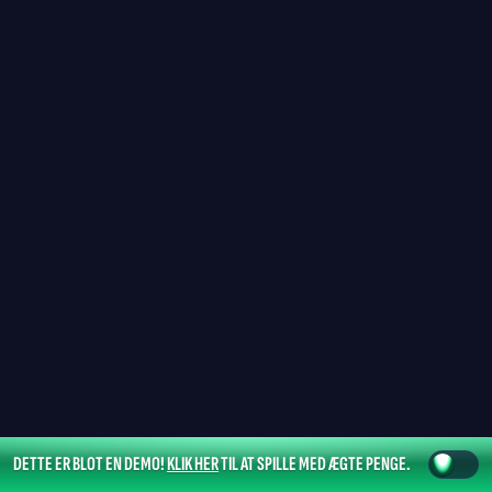
DETTE ER BLOT EN DEMO!
KLIK HER
TIL AT SPILLE MED ÆGTE PENGE.