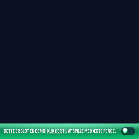
DETTE ER BLOT EN DEMO!
KLIK HER
TIL AT SPILLE MED ÆGTE PENGE.