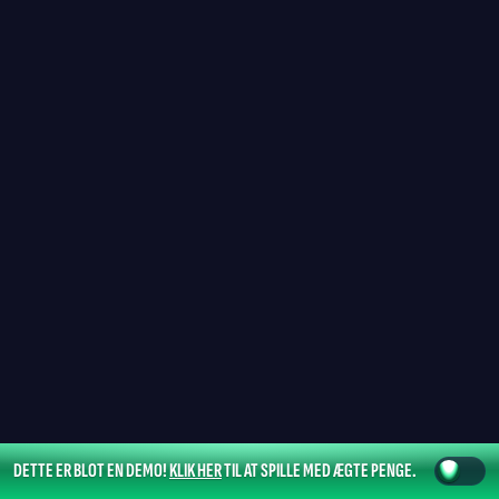
DETTE ER BLOT EN DEMO!
KLIK HER
TIL AT SPILLE MED ÆGTE PENGE.