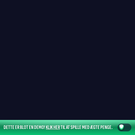
DETTE ER BLOT EN DEMO!
KLIK HER
TIL AT SPILLE MED ÆGTE PENGE.