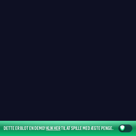
DETTE ER BLOT EN DEMO!
KLIK HER
TIL AT SPILLE MED ÆGTE PENGE.