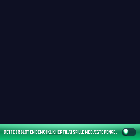
DETTE ER BLOT EN DEMO!
KLIK HER
TIL AT SPILLE MED ÆGTE PENGE.