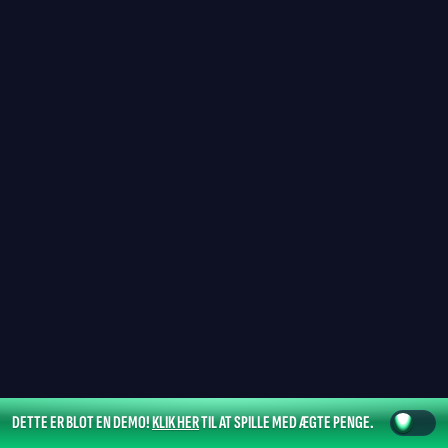
DETTE ER BLOT EN DEMO!
KLIK HER
TIL AT SPILLE MED ÆGTE PENGE.