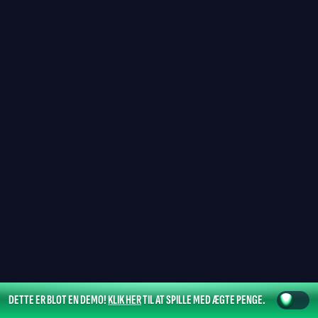
DETTE ER BLOT EN DEMO!
KLIK HER
TIL AT SPILLE MED ÆGTE PENGE.