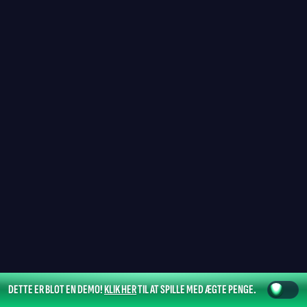
DETTE ER BLOT EN DEMO!
KLIK HER
TIL AT SPILLE MED ÆGTE PENGE.