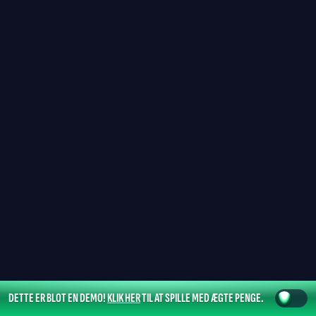
DETTE ER BLOT EN DEMO!
KLIK HER
TIL AT SPILLE MED ÆGTE PENGE.