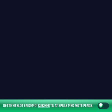
DETTE ER BLOT EN DEMO!
KLIK HER
TIL AT SPILLE MED ÆGTE PENGE.