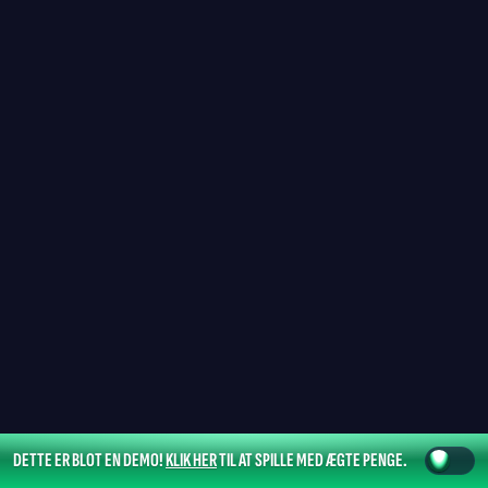
DETTE ER BLOT EN DEMO!
KLIK HER
TIL AT SPILLE MED ÆGTE PENGE.