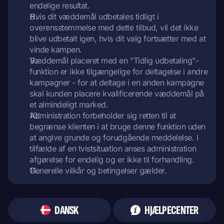
endelige resultat.
Hvis dit væddemål udbetales tidligt i
8.
overensstemmelse med dette tilbud, vil det ikke
blive udbetalt igen, hvis dit valg fortsætter med at
vinde kampen.
Væddemål placeret med en "Tidlig udbetaling"-
9.
funktion er ikke tilgængelige for deltagelse i andre
kampagner - for at deltage i en anden kampagne
skal kunden placere kvalificerende væddemål på
et almindeligt marked.
10.
Administration forbeholder sig retten til at
begrænse klienten i at bruge denne funktion uden
at angive grunde og forudgående meddelelse. I
tilfælde af en tvistsituation anses administration
afgørelse for endelig og er ikke til forhandling.
11.
Generelle vilkår og betingelser gælder.
DANSK
HJÆLPECENTER