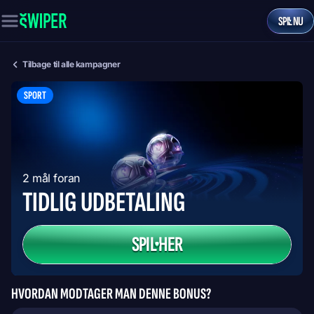
SPIL NU
Tilbage til alle kampagner
SPORT
2 mål foran
TIDLIG UDBETALING
SPIL HER
HVORDAN MODTAGER MAN DENNE BONUS?