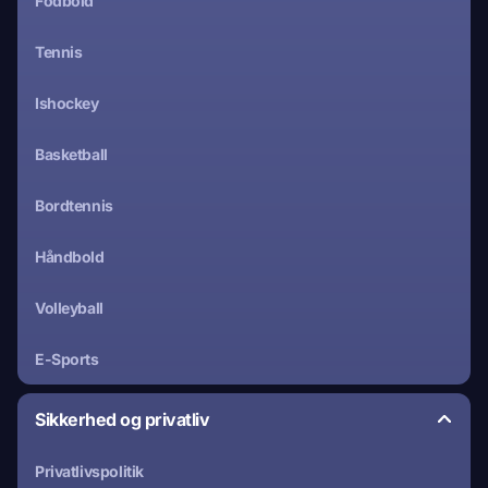
Fodbold
Tennis
Ishockey
Basketball
Bordtennis
Håndbold
Volleyball
E-Sports
Sikkerhed og privatliv
Privatlivspolitik