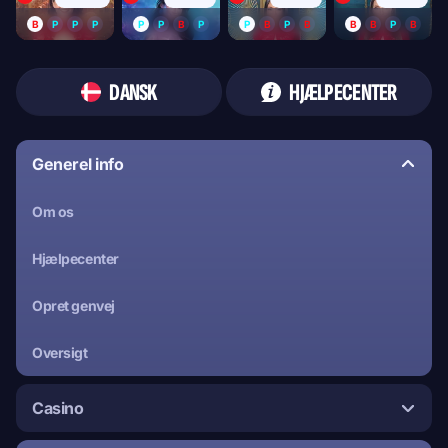
Dynasty Speed Baccarat 15
Amazing Baccarat
Hi-Lo Baccarat
Big Small Baccarat
P
B
B
P
B
T
T
B
B
P
B
P
P
P
P
P
B
P
B
P
B
P
P
P
B
P
B
B
P
B
B
B
P
B
P
B
P
T
T
B
P
B
B
P
P
B
P
B
P
P
B
B
B
B
P
P
B
B
T
P
P
P
B
B
P
P
B
P
B
P
DANSK
P
P
HJÆLPECENTER
P
B
P
B
B
P
B
B
P
T
B
P
P
P
T
B
B
P
B
P
P
P
T
B
P
P
T
B
P
P
B
B
B
B
Generel info
Om os
Hjælpecenter
Opret genvej
Oversigt
Casino