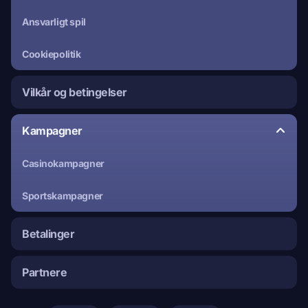
Ansvarligt spil
Cookiepolitik
Vilkår og betingelser
Kampagner
Casinokampagner
Sportskampagner
Betalinger
Partnere