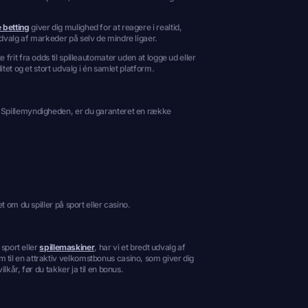
e betting
giver dig mulighed for at reagere i realtid,
udvalg af markeder på selv de mindre ligaer.
frit fra odds til spilleautomater uden at logge ud eller
itet og et stort udvalg i én samlet platform.
a Spillemyndigheden, er du garanteret en række
t om du spiller på sport eller casino.
 sport eller
spillemaskiner
, har vi et bredt udvalg af
m til en attraktiv velkomstbonus casino, som giver dig
lkår, før du takker ja til en bonus.