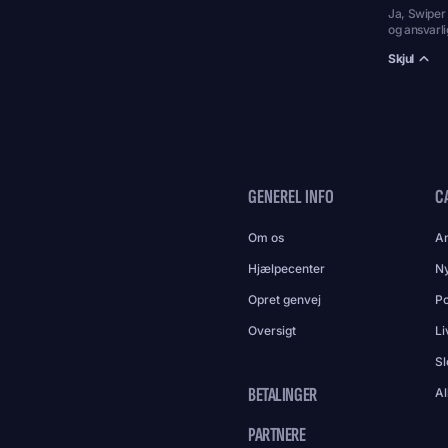
Ja, Swiper 
og ansvarli
Skjul
GENEREL INFO
C
Om os
An
Hjælpecenter
Ny
Opret genvej
Po
Oversigt
Li
Sl
BETALINGER
Al
PARTNERE