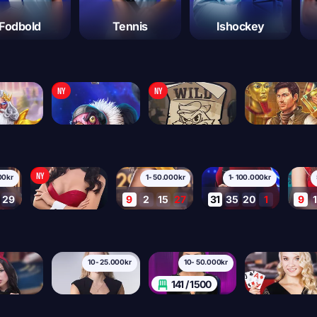
Fodbold
Tennis
Ishockey
NY
NY
Gates of Olympus Super Scatter
Pirots 4
Le Bandit
Book of Dead
NY
te
00
kr
Playboy Roulette
PowerUP Roulette
1
- 50.000
kr
Mega Roulette
1
- 100.000
kr
Dansk 
29
9
2
15
27
31
35
20
1
9
16
15
33
7
16
31
3
5
28
25
1
22
12
21
2
26
3
22
25
11
2
9
30
21
19
18
30
22
5
ackjack
Infinite Blackjack
10
- 25.000
kr
ONE Blackjack 1
10
- 50.000
kr
Blackjack Berlin
0
4
8
31
25
0
32
32
12
141 / 1500