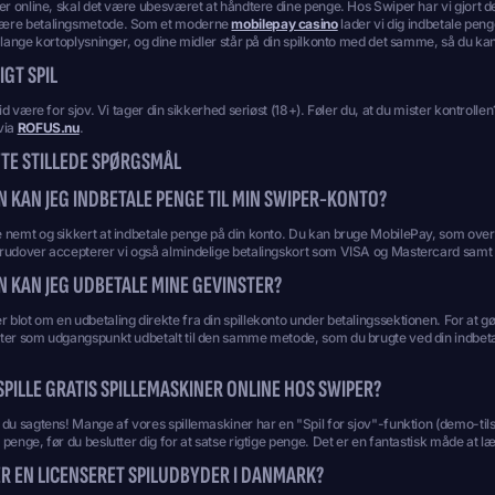
ler online, skal det være ubesværet at håndtere dine penge. Hos Swiper har vi gjort de
ære betalingsmetode. Som et moderne
mobilepay casino
lader vi dig indbetale penge
e lange kortoplysninger, og dine midler står på din spilkonto med det samme, så du k
GT SPIL
ltid være for sjov. Vi tager din sikkerhed seriøst (18+). Føler du, at du mister kontroll
via
ROFUS.nu
.
FTE STILLEDE SPØRGSMÅL
 KAN JEG INDBETALE PENGE TIL MIN SWIPER-KONTO?
 nemt og sikkert at indbetale penge på din konto. Du kan bruge MobilePay, som overf
rudover accepterer vi også almindelige betalingskort som VISA og Mastercard samt f
 KAN JEG UDBETALE MINE GEVINSTER?
blot om en udbetaling direkte fra din spillekonto under betalingssektionen. For at g
ster som udgangspunkt udbetalt til den samme metode, som du brugte ved din indbet
SPILLE GRATIS SPILLEMASKINER ONLINE HOS SWIPER?
 du sagtens! Mange af vores spillemaskiner har en "Spil for sjov"-funktion (demo-tilst
 penge, før du beslutter dig for at satse rigtige penge. Det er en fantastisk måde at læ
ER EN LICENSERET SPILUDBYDER I DANMARK?