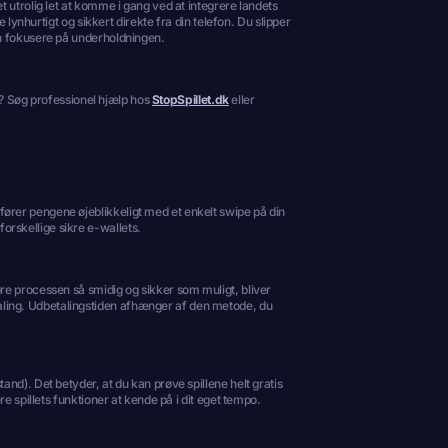
t utrolig let at komme i gang ved at integrere landets
 lynhurtigt og sikkert direkte fra din telefon. Du slipper
an fokusere på underholdningen.
en? Søg professionel hjælp hos
StopSpillet.dk
eller
ører pengene øjeblikkeligt med et enkelt swipe på din
orskellige sikre e-wallets.
øre processen så smidig og sikker som muligt, bliver
aling. Udbetalingstiden afhænger af den metode, du
and). Det betyder, at du kan prøve spillene helt gratis
re spillets funktioner at kende på i dit eget tempo.