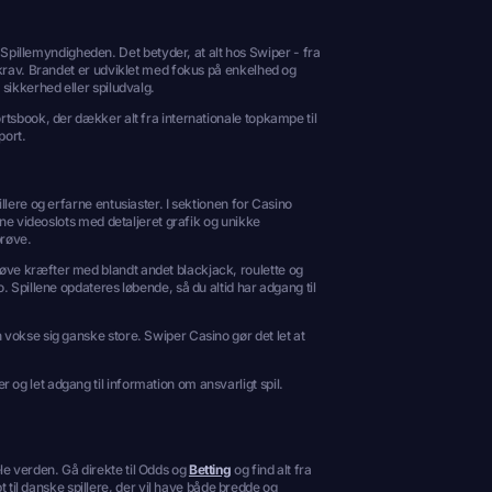
Spillemyndigheden. Det betyder, at alt hos Swiper - fra
e krav. Brandet er udviklet med fokus på enkelhed og
 sikkerhed eller spiludvalg.
ortsbook, der dækker alt fra internationale topkampe til
port.
illere og erfarne entusiaster. I sektionen for Casino
erne videoslots med detaljeret grafik og unikke
prøve.
røve kræfter med blandt andet blackjack, roulette og
. Spillene opdateres løbende, så du altid har adgang til
 vokse sig ganske store. Swiper Casino gør det let at
og let adgang til information om ansvarligt spil.
le verden. Gå direkte til Odds og
Betting
og find alt fra
il danske spillere, der vil have både bredde og