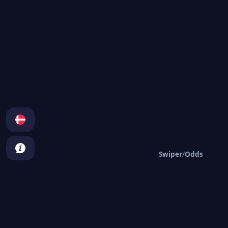
Swiper
/
Odds
SPORTSBETTING ME
Velkommen til en verden
halve oplevelse; den san
Vis mere
blot om held, men om at 
licenseret platform, er
S