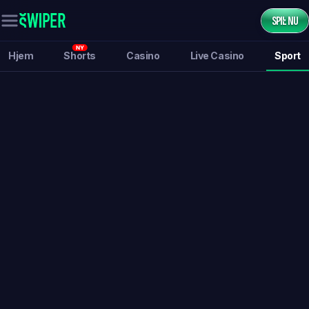
SPIL NU
Hjem
Shorts
Casino
Live Casino
Sport