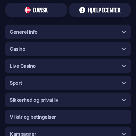
DANSK
HJÆLPECENTER
Generel info
Casino
Live Casino
Sport
Sikkerhed og privatliv
Vilkår og betingelser
Kampagner