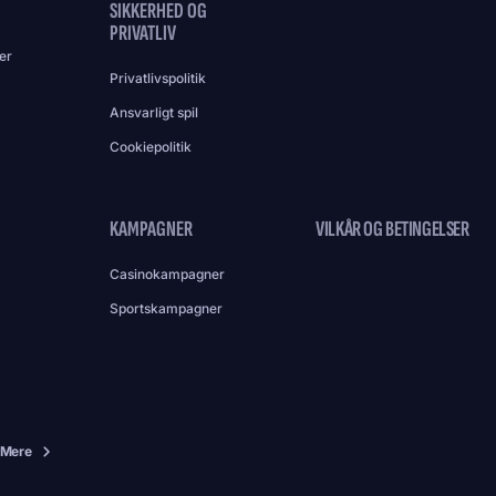
SIKKERHED OG
PRIVATLIV
er
Privatlivspolitik
Ansvarligt spil
Cookiepolitik
KAMPAGNER
VILKÅR OG BETINGELSER
Casinokampagner
Sportskampagner
Mere