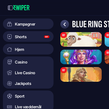
BLUE RING S
Kampagner
NY
N
Galactic Grazers
6 P
Shorts
NY
Hjem
N
Mermajesty
Re
Casino
NY
Law of Athena
Live Casino
Jackpots
Sport
Live væddemål