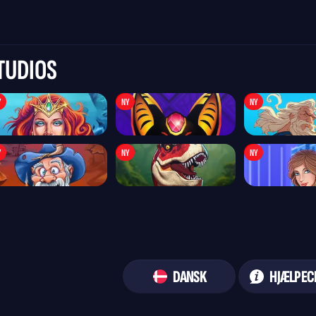
TUDIOS
Y
NY
NY
ure Pearls
9 Lives of the Nile
Law of Zeus
Y
NY
NY
el Big Boom
Tyrannosaurus Rocks
Deal Me In
DANSK
HJÆLPEC