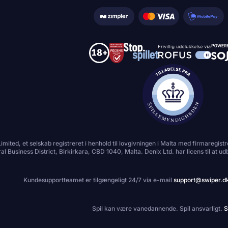
Limited, et selskab registreret i henhold til lovgivningen i Malta med firmareg
tral Business District, Birkirkara, CBD 1040, Malta. Denix Ltd. har licens til a
Kundesupportteamet er tilgængeligt 24/7 via e-mail
support@swiper.d
Spil kan være vanedannende. Spil ansvarligt.
S