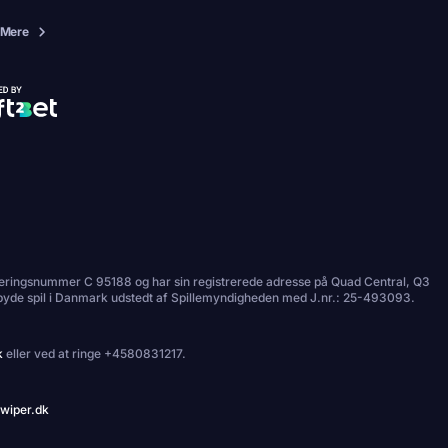
Mere
istreringsnummer C 95188 og har sin registrerede adresse på Quad Central, Q3
t udbyde spil i Danmark udstedt af Spillemyndigheden med J.nr.: 25-493093.
k
eller ved at ringe +4580831217.
wiper.dk