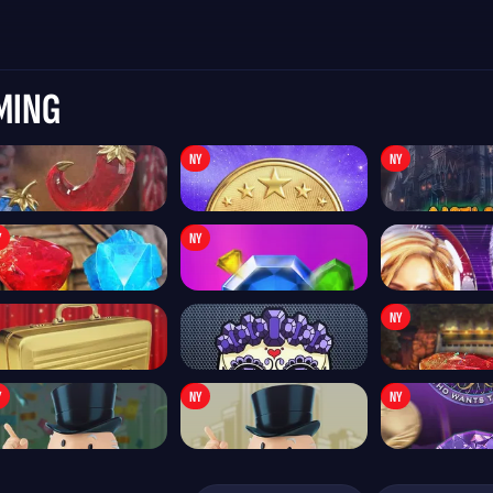
AMING
NY
NY
ra Chilli
Big Bucks Deluxe
Castle of Terror 2
Y
NY
nanza
Star Clusters
The Final Countd
NY
ld Megaways
Danger High Voltage
Bonanza Falls
Y
NY
NY
nopoly TapCards
Monopoly Rush Hour
Millionaire Megap