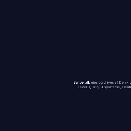
Swiper.dk
ejes og drives af Denix 
Level 3, Triq l-Esportaturi, Cen