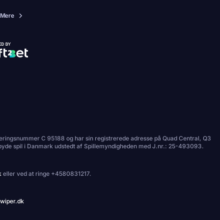
Mere
istreringsnummer C 95188 og har sin registrerede adresse på Quad Central, Q3
t udbyde spil i Danmark udstedt af Spillemyndigheden med J.nr.: 25-493093.
k
eller ved at ringe +4580831217.
wiper.dk