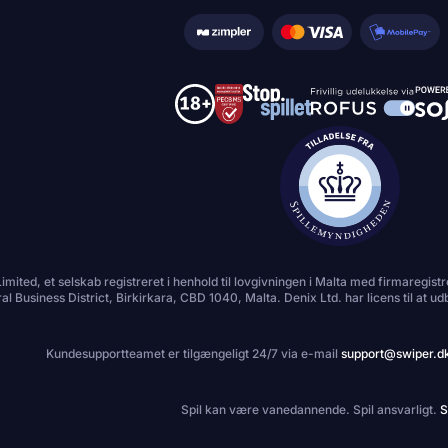
Limited, et selskab registreret i henhold til lovgivningen i Malta med firmareg
tral Business District, Birkirkara, CBD 1040, Malta. Denix Ltd. har licens til a
Kundesupportteamet er tilgængeligt 24/7 via e-mail
support@swiper.d
Spil kan være vanedannende. Spil ansvarligt.
S