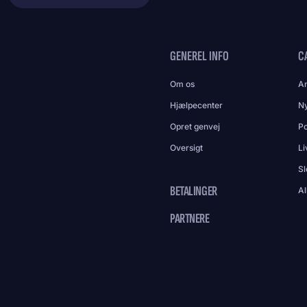
GENEREL INFO
C
Om os
An
Hjælpecenter
Ny
Opret genvej
Po
Oversigt
Li
Sl
BETALINGER
Al
PARTNERE