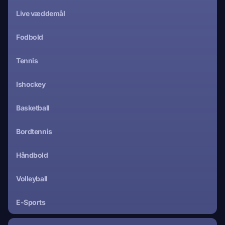
Live væddemål
Fodbold
Tennis
Ishockey
Basketball
Bordtennis
Håndbold
Volleyball
E-Sports