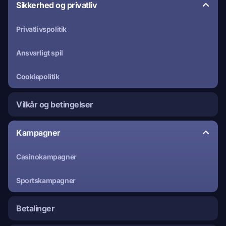
Sikkerhed og privatliv
Privatlivspolitik
Ansvarligt spil
Cookiepolitik
Vilkår og betingelser
Kampagner
Casinokampagner
Sportskampagner
Betalinger