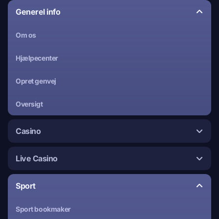
Generel info
Om os
Hjælpecenter
Opret genvej
Oversigt
Casino
Live Casino
Sport
Sport bookmaker