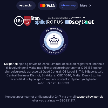
Mere
Swiper.dk
ejes og drives af Denix Limited, et selskab registreret i henhold
til lovgivningen i Malta med firmaregistreringsnummer C 95188 og har
sin registrerede adresse på Quad Central, Q3 Level 3, Triq l-Esportaturi,
Central Business District, Birkirkara, CBD 1040, Malta. Denix Ltd. har
licens til at udbyde spil i Danmark udstedt af Spillemyndigheden
med J.nr.: 25-493093.
Kundesupportteamet er tilgængeligt 24/7 via e-mail
support@swiper.dk
eller ved at ringe +4580831217.