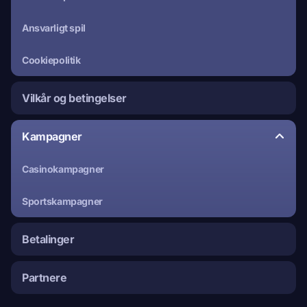
Ansvarligt spil
Cookiepolitik
Vilkår og betingelser
Kampagner
Casinokampagner
Sportskampagner
Betalinger
Partnere