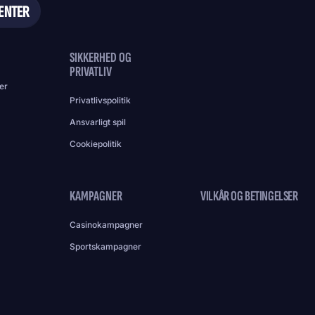
ENTER
SIKKERHED OG
PRIVATLIV
er
Privatlivspolitik
Ansvarligt spil
Cookiepolitik
KAMPAGNER
VILKÅR OG BETINGELSER
Casinokampagner
Sportskampagner