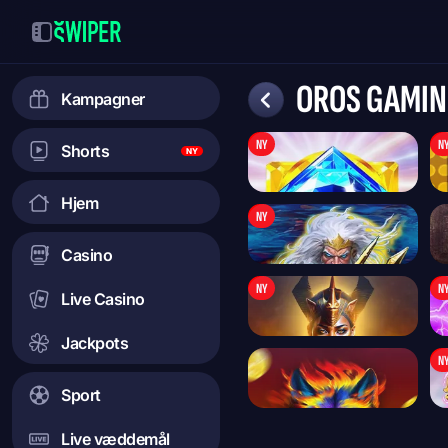
OROS GAMI
Kampagner
NY
N
Action Strike Vault
Ca
Shorts
NY
Hjem
NY
Cash Spree Triton
Ir
Casino
NY
N
Magnificent Power Bastet
Ele
Live Casino
Jackpots
N
Magnificent Power Wolf Fire Spirit
Sport
Live væddemål