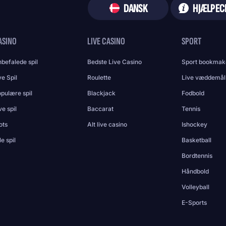
DANSK
HJÆLPEC
ASINO
LIVE CASINO
SPORT
befalede spil
Bedste Live Casino
Sport bookmak
e Spil
Roulette
Live væddemål
pulære spil
Blackjack
Fodbold
ve spil
Baccarat
Tennis
ots
Alt live casino
Ishockey
le spil
Basketball
Bordtennis
Håndbold
Volleyball
E-Sports