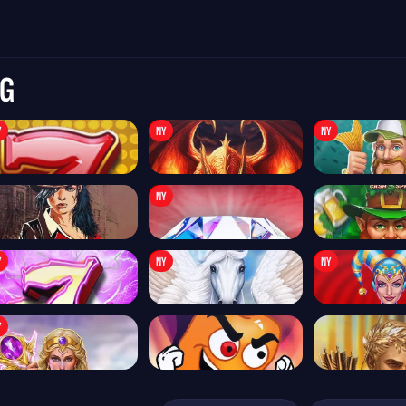
NG
Y
NY
NY
sh Spree Gold
Cash Spree Dragon
Big Mouth Fishin'
NY
on County Outlaw
Magnificent Power Gold
Lucky Bonanza C
Y
NY
NY
ctric Charge
Pegasus Cash Spree
Joker Bonanza C
Y
Magnificent Power Hera's Crown
Chili Inferno
Magnificent Powe