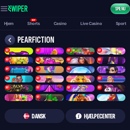
SPIL NU
Hjem
Shorts
Casino
Live Casino
Sport
PEARFICTION
NY
NY
NY
NY
TopLoot Payout LineNPay
3 Cherry Frenzy
3 Lucky Gators
Bunny Loot
NY
NY
NY
NY
Granny Disco Frenzy
3 Lucky Hippos
Betbarian Bounty
Alpha Gods Anubis
NY
NY
NY
Treasures of Mjolnir
3 Lucky Hippos 2
3 Glittery Diamonds
Galactic Invaders
NY
NY
NY
Blazing Piranhas
Treasures of Kilauea 2
Blazing Mammoth XL
Goons Gone Wild
NY
NY
NY
NY
Cerberus Gold
3 Stellar Bonanza
Alpha Gods: Zeus
Chicken Night Fever
NY
Squealin Riches 2
Pots O Loot
Blazing Mammoth
Treasures Of Kilauea
DANSK
HJÆLPECENTER