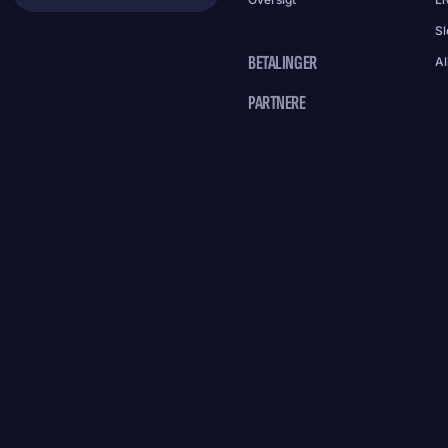
Sl
BETALINGER
Al
PARTNERE