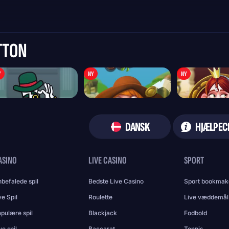
TTON
Y
NY
NY
ster Payman
Beanstalk Grows Wild
Princess, Pea & R
DANSK
HJÆLPEC
ASINO
LIVE CASINO
SPORT
befalede spil
Bedste Live Casino
Sport bookmak
e Spil
Roulette
Live væddemål
pulære spil
Blackjack
Fodbold
ve spil
Baccarat
Tennis