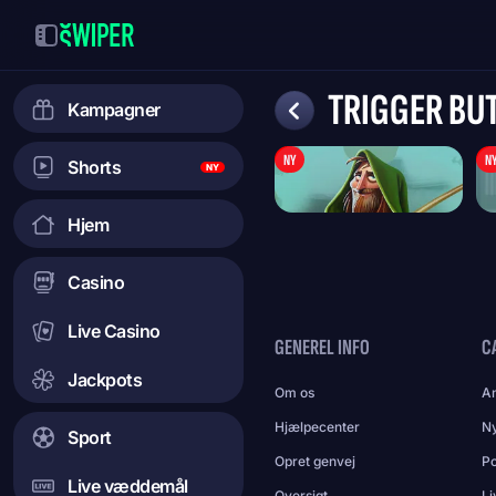
TRIGGER BU
Kampagner
NY
N
Robin In The Hood
Mi
Shorts
NY
Hjem
Casino
Live Casino
GENEREL INFO
C
Jackpots
Om os
An
Hjælpecenter
Ny
Sport
Opret genvej
Po
Live væddemål
Oversigt
Li