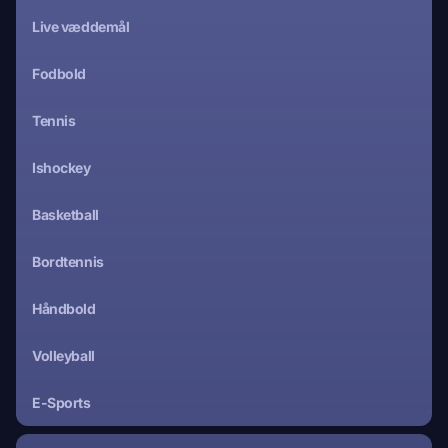
Live væddemål
Fodbold
Tennis
Ishockey
Basketball
Bordtennis
Håndbold
Volleyball
E-Sports