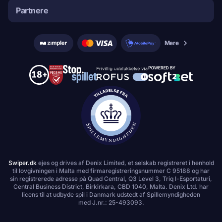
Partnere
Mere
Swiper.dk
ejes og drives af Denix Limited, et selskab registreret i henhold
til lovgivningen i Malta med firmaregistreringsnummer C 95188 og har
sin registrerede adresse på Quad Central, Q3 Level 3, Triq l-Esportaturi,
Central Business District, Birkirkara, CBD 1040, Malta. Denix Ltd. har
licens til at udbyde spil i Danmark udstedt af Spillemyndigheden
med J.nr.: 25-493093.