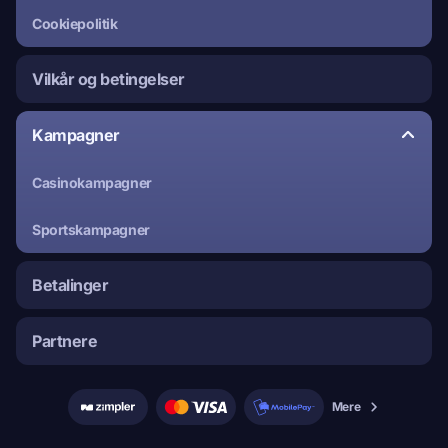
Cookiepolitik
Vilkår og betingelser
Kampagner
Casinokampagner
Sportskampagner
Betalinger
Partnere
Mere