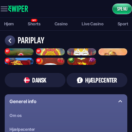
SPIL NU
Hjem
Shorts
Casino
Live Casino
Sport
PARIPLAY
NY
NY
Chicken Burst Extra
Dinero N Oro Super Bonus
3 Lucky Maneki Hold N Spin
Sugar Storm Quack Attack
NY
NY
Fa Fa Tree
Burn Burn Burn
12 Super Hot Diamonds Ultimate
DANSK
HJÆLPECENTER
Generel info
Om os
Hjælpecenter