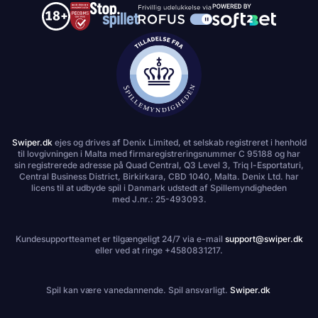
Swiper.dk
ejes og drives af Denix Limited, et selskab registreret i henhold
til lovgivningen i Malta med firmaregistreringsnummer C 95188 og har
sin registrerede adresse på Quad Central, Q3 Level 3, Triq l-Esportaturi,
Central Business District, Birkirkara, CBD 1040, Malta. Denix Ltd. har
licens til at udbyde spil i Danmark udstedt af Spillemyndigheden
med J.nr.: 25-493093.
Kundesupportteamet er tilgængeligt 24/7 via e-mail
support@swiper.dk
eller ved at ringe +4580831217.
Spil kan være vanedannende. Spil ansvarligt.
Swiper.dk