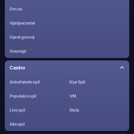
Om os
Hjælpecenter
Opret genvej
Oversigt
Casino
Anbefalede spil
Nye Spil
Populære spil
VM
Live spil
Slots
Alle spil