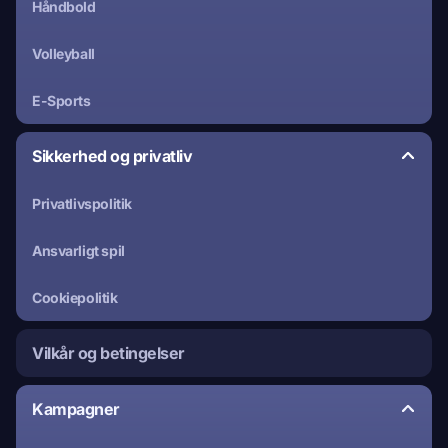
Håndbold
Volleyball
E-Sports
Sikkerhed og privatliv
Privatlivspolitik
Ansvarligt spil
Cookiepolitik
Vilkår og betingelser
Kampagner