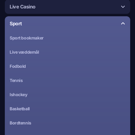
Live Casino
Sport
Sport bookmaker
Live væddemål
Fodbold
Tennis
Ishockey
Basketball
Bordtennis