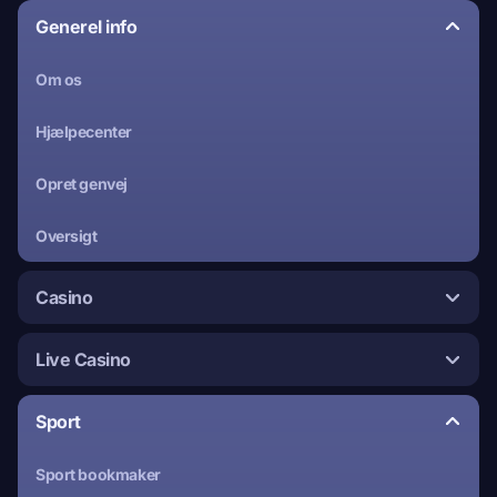
Generel info
Om os
Hjælpecenter
Opret genvej
Oversigt
Casino
Live Casino
Sport
Sport bookmaker