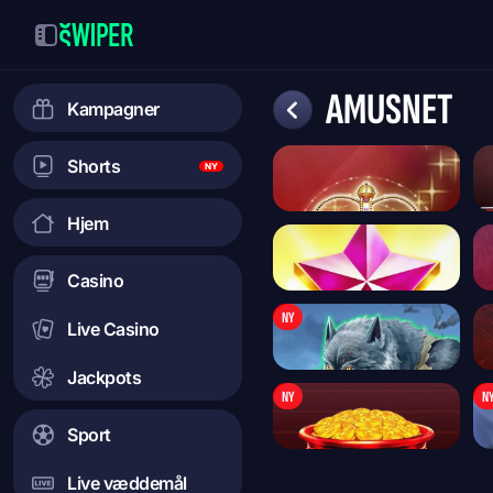
AMUSNET
Kampagner
Shining Crown
40
Shorts
NY
Hjem
20 Glossy Hot Golden Coins Link
100
Casino
NY
40 Vampire Beast
Fl
Live Casino
Jackpots
NY
N
40 Power Hot Triple Boost Golden Coins Link
Mys
Sport
Live væddemål