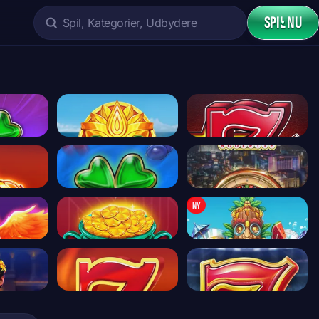
SPIL NU
Spil, Kategorier, Udbydere
Tiki Tiki Boo Boo
5 Dazzling Hot
uy Bonus
40 Burning Hot Buy Bonus
Virtual Vegas Roulette
NY
r Pot
Hot Deco Super Pot
Cocktail Rush Buy Bonus
5 Glossy Hot
Diamond Plus Football Edition