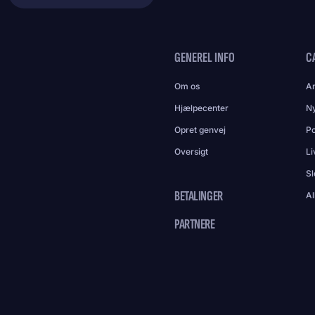
GENEREL INFO
C
Om os
An
Hjælpecenter
Ny
Opret genvej
Po
Oversigt
Li
Sl
BETALINGER
Al
PARTNERE