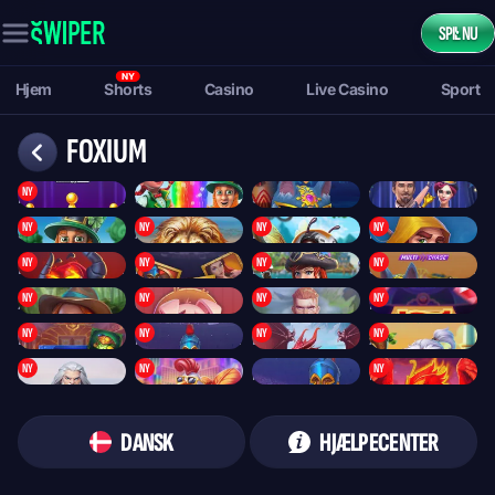
SPIL NU
Hjem
Shorts
Casino
Live Casino
Sport
FOXIUM
NY
Reels Avenue Link & Win
Stumpy McDoodles
3 Tiny Gods
The Great Albini
NY
NY
NY
NY
Stumpy McDoodles 2
Akiva: Claws of Power
Buzz4Fuzz
Fintastic Fishing
NY
NY
NY
NY
DEVIL'S HOT POTS
Rome Fight For Gold Eternal Empire
BOOM PIRATES FIGHT FOR GOLD
3 Tiny Gods Bonanza
NY
NY
NY
NY
APE RULEZ
Oink Farm 2
VIKINGS FIGHT FOR HONOUR
HOUSE OF SPINS
NY
NY
NY
NY
Blazin' Rails
Rome Fight For Gold Deluxe
DRAGONS OF ARCANE WILD
ANDVARI THE GOLDEN FISH
NY
NY
NY
Celestial Flash Of Zeus
CHICKS IN VEGAS
Rome: Fight For Gold
Phoenix Infernal Win
DANSK
HJÆLPECENTER