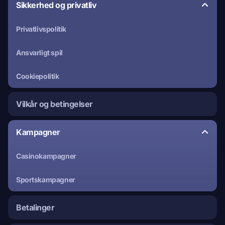
Sikkerhed og privatliv
Privatlivspolitik
Ansvarligt spil
Cookiepolitik
Vilkår og betingelser
Kampagner
Casinokampagner
Sportskampagner
Betalinger