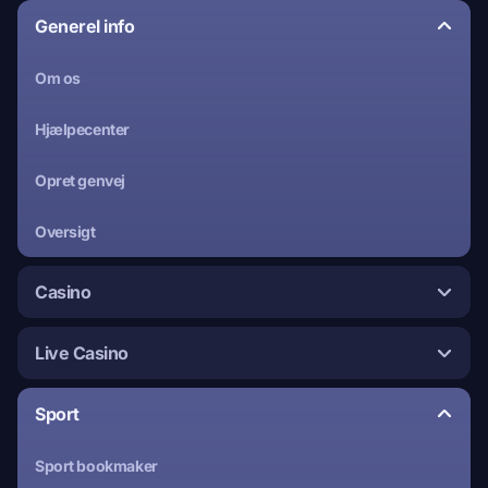
Generel info
Om os
Hjælpecenter
Opret genvej
Oversigt
Casino
Live Casino
Sport
Sport bookmaker