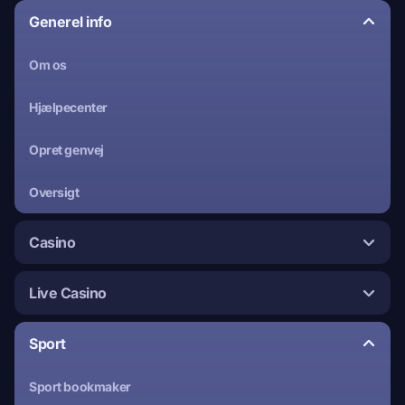
Generel info
Om os
Hjælpecenter
Opret genvej
Oversigt
Casino
Live Casino
Sport
Sport bookmaker